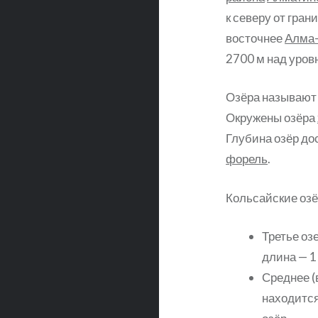
к северу от гран
восточнее
Алма
2700 м над уров
Озёра называют
Окружены озёра
Глубина озёр до
форель
.
Кольсайские озё
Третье оз
длина — 1
Среднее (
находится