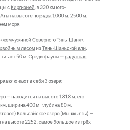
ицы с
Киргизией
, в 330 км юго-
-Аты
на высоте порядка 1000 м, 2500 м,
нем моря.
 «жемчужиной Северного Тянь-Шаня».
хвойным лесом
из
Тянь-Шаньской ели
.
стигает 50 м. Среди фауны —
радужная
ра включают в себя 3 озера:
еро — находится на высоте 1818 м, его
 км, ширина 400 м, глубина 80 м.
второе) Кольсайское озеро (Мынжылгы) —
 на высоте 2252, самое большое из трёх