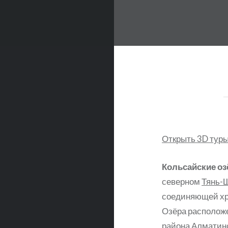
ьный мир
Открыть 3D тур
Кольсайские оз
северном
Тянь-
соединяющей х
Озёра располож
района
Алматин