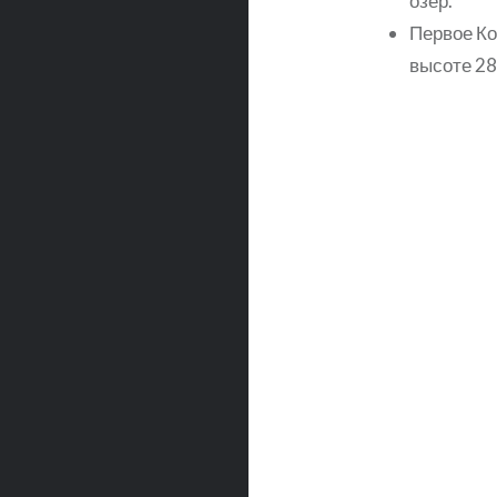
озёр.
Первое Ко
высоте 28
Навигация
по
записям