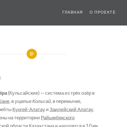
ГЛАВНАЯ
О ПРОЕКТЕ
ы
ёра
(Кульсайские) — система из трёх озёр в
Шане
, в ущелье
Кольсай
, в перемычке,
ребты
Кунгей-Алатау
и
Заилийский Алатау
.
ены на территории
Райымбекского
ской области
Казахстана
и находятся в 10 км