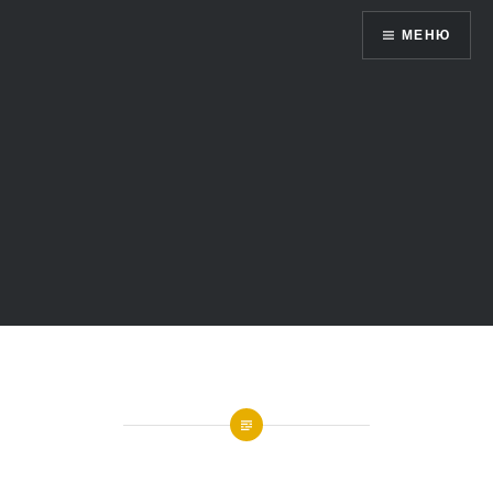
Жетысу 360 ̊ — виртуальный мир
МЕНЮ