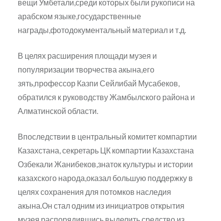
вещи Умбетали,среди которых были рукописи на
арабском языке,государственные
награды,фотодокументальный материал и т.д.
В целях расширения площади музея и
популяризации творчества акына,его
зять,профессор Казпи Сейлибай Мусабеков,
обратился к руководству Жамбылского района и
Алматинской области.
Впоследствии в центральный комитет компартии
Казахстана, секретарь ЦК компартии Казахстана
Озбекали Жанибеков,знаток культуры и истории
казахского народа,оказал большую поддержку в
целях сохранения для потомков наследия
акына.Он стал одним из инициатров открытия
музея,распорядившись выделить средство из