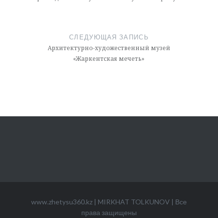
записям
СЛЕДУЮЩАЯ ЗАПИСЬ
Архитектурно-художественный музей
«Жаркентская мечеть»
www.zhetysu360.kz
|
MIRKHAT TOLKUNOV
|
Все
права защищены