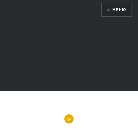
Жетысу 360 ̊ — виртуальный мир
МЕНЮ