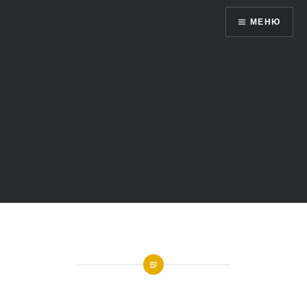
Жетысу 360 ̊ — виртуальный мир
МЕНЮ