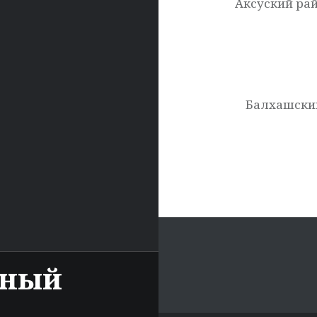
записям
Аксуский ра
Балхашски
нный