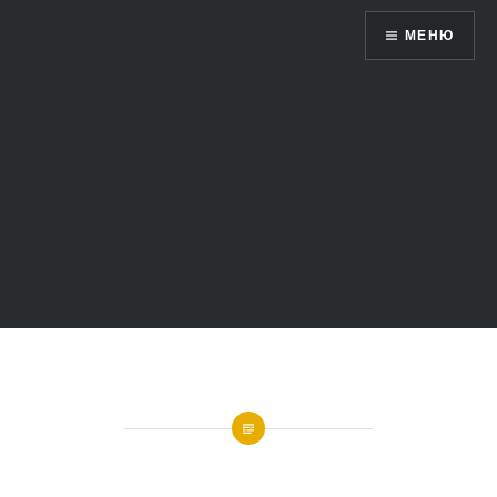
Жетысу 360 ̊ — виртуальный мир
МЕНЮ