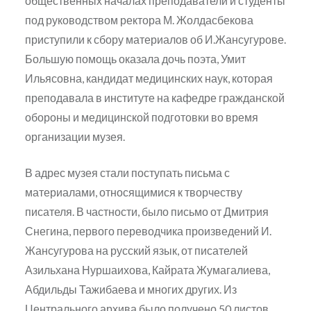
общественных началах преподаватели и студенты
под руководством ректора М. Жолдасбекова
приступили к сбору материалов об И.Жансугурове.
Большую помощь оказала дочь поэта, Умит
Ильясовна, кандидат медицинских наук, которая
преподавала в институте на кафедре гражданской
обороны и медицинской подготовки во время
организации музея.
В адрес музея стали поступать письма с
материалами, относящимися к творчеству
писателя. В частности, было письмо от Дмитрия
Снегина, первого переводчика произведений И.
Жансугурова на русский язык, от писателей
Азильхана Нуршаихова, Кайрата Жумагалиева,
Абдильды Тажибаева и многих других. Из
Центрального архива было получено 50 листов